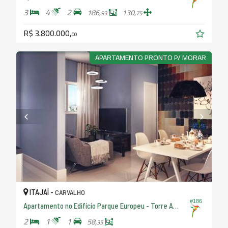
3
4
2
186,
130,
93
75
R$ 3.800.000,
00
APARTAMENTO PRONTO P/ MORAR
ITAJAÍ -
CARVALHO
#186
Apartamento no Edifício Parque Europeu - Torre Amsterdan
2
1
1
58,
35