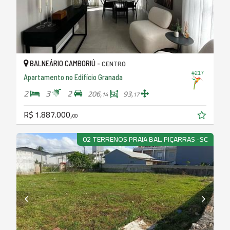
BALNEÁRIO CAMBORIÚ -
CENTRO
#217
Apartamento no Edifício Granada
2
3
2
206,
93,
14
17
R$ 1.887.000,
00
02 TERRENOS PRAIA BAL. PIÇARRAS -SC