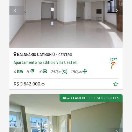
BALNEÁRIO CAMBORIÚ -
CENTRO
#277
Apartamento no Edifício Villa Castelli
4
5
3
250,
150,
48
00
R$ 3.642.000,
00
APARTAMENTO COM 02 SUÍTES