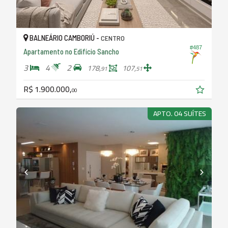
BALNEÁRIO CAMBORIÚ -
CENTRO
#487
Apartamento no Edifício Sancho
3
4
2
178,
107,
91
51
R$ 1.900.000,
00
APTO. 04 SUÍTES