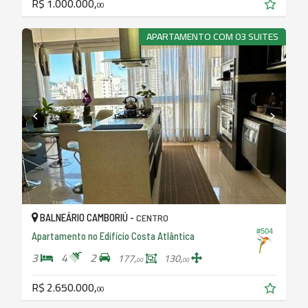
R$ 1.000.000,
00
APARTAMENTO COM 03 SUITES
BALNEÁRIO CAMBORIÚ -
CENTRO
#504
Apartamento no Edifício Costa Atlântica
3
4
2
177,
130,
00
00
R$ 2.650.000,
00