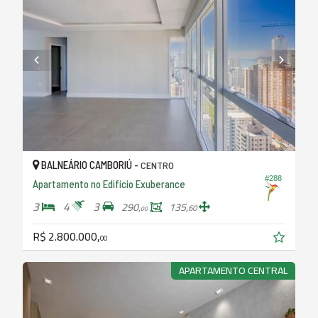
BALNEÁRIO CAMBORIÚ -
CENTRO
#288
Apartamento no Edifício Exuberance
3
4
3
290,
135,
60
00
R$ 2.800.000,
00
APARTAMENTO CENTRAL