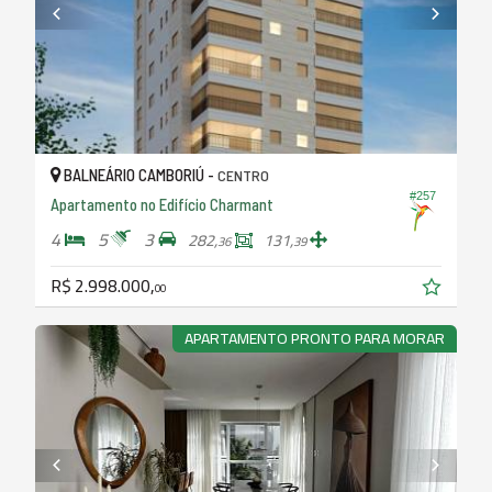
BALNEÁRIO CAMBORIÚ -
CENTRO
#257
Apartamento no Edifício Charmant
4
5
3
282,
131,
36
39
R$ 2.998.000,
00
APARTAMENTO PRONTO PARA MORAR