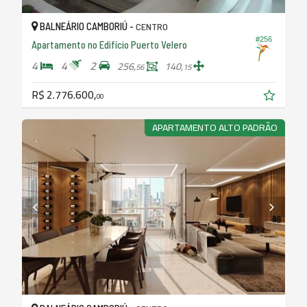
BALNEÁRIO CAMBORIÚ -
CENTRO
#256
Apartamento no Edifício Puerto Velero
4
4
2
256,
140,
56
15
R$ 2.776.600,
00
APARTAMENTO ALTO PADRÃO