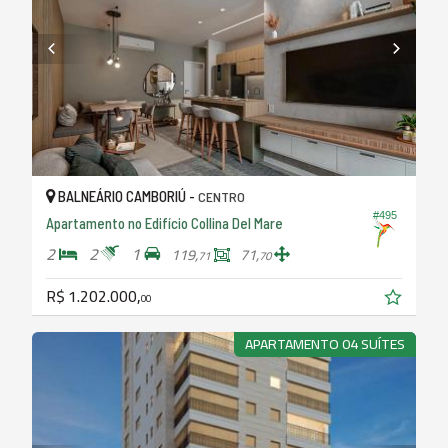
BALNEÁRIO CAMBORIÚ -
CENTRO
#495
Apartamento no Edifício Collina Del Mare
2
2
1
119,
71,
71
70
R$ 1.202.000,
00
APARTAMENTO 04 SUÍTES