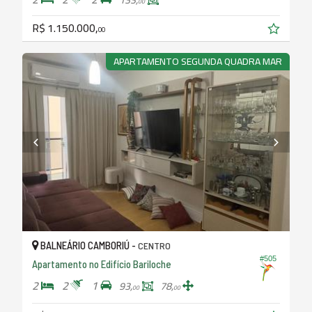
00
R$ 1.150.000,
00
APARTAMENTO SEGUNDA QUADRA MAR
BALNEÁRIO CAMBORIÚ -
CENTRO
#505
Apartamento no Edifício Bariloche
2
2
1
93,
78,
00
00