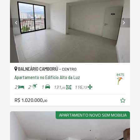
BALNEÁRIO CAMBORIÚ -
CENTRO
#475
Apartamento no Edifício Alto da Luz
2
2
1
131,
116,
73
00
R$ 1.020.000,
00
APARTAMENTO NOVO SEM MOBILIA