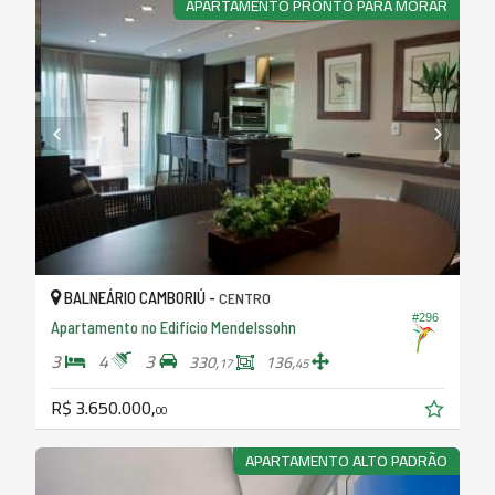
APARTAMENTO PRONTO PARA MORAR
BALNEÁRIO CAMBORIÚ -
CENTRO
#296
Apartamento no Edifício Mendelssohn
3
4
3
330,
136,
17
45
R$ 3.650.000,
00
APARTAMENTO ALTO PADRÃO