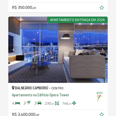
R$ 350.000,
00
APARTAMENTO ENTRAGA EM 2026
BALNEÁRIO CAMBORIÚ -
CENTRO
#322
Apartamento no Edifício Opera Tower
4
3
3
230,
146,
00
00
R$ 3.400.000,
00