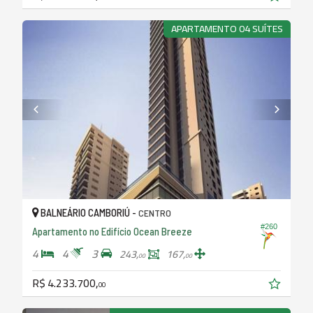
APARTAMENTO 04 SUÍTES
BALNEÁRIO CAMBORIÚ -
CENTRO
#260
Apartamento no Edifício Ocean Breeze
4
4
3
243,
167,
00
00
R$ 4.233.700,
00