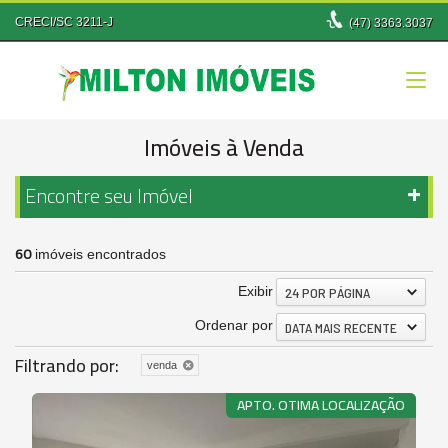
CRECI/SC 3211-J
(47)
3363.3037
Imóveis à Venda
Encontre seu Imóvel
60
imóveis encontrados
Exibir
24 POR PÁGINA
Ordenar por
DATA MAIS RECENTE
Filtrando por:
venda
APTO. OTIMA LOCALIZAÇÃO