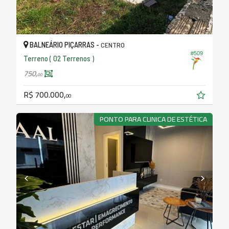
BALNEÁRIO PIÇARRAS -
CENTRO
#509
Terreno ( 02 Terrenos )
750,
00
R$ 700.000,
00
PONTO PARA CLINICA DE ESTÉTICA