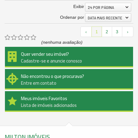
Exibir
24 POR PÁGINA
Ordenar por
DATA MAIS RECENTE
‹
1
2
3
›
(nenhuma avaliação)
Quer vender seu imóvel?
Cadastre-se e anuncie conosco
Não encontrou o que procurava?
Entre em contato
Meus imóveis Favoritos
Lista de imóveis adicionados
MILTON IMÓVEIS