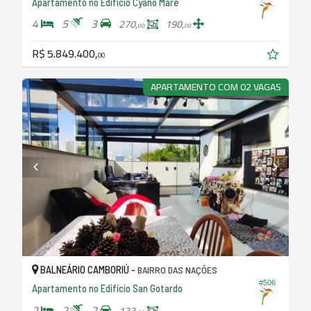
Apartamento no Edifício Cyano Mare
4
5
3
270,
190,
00
00
R$ 5.849.400,
00
APARTAMENTO COM 02 VAGAS
BALNEÁRIO CAMBORIÚ -
BAIRRO DAS NAÇÕES
#506
Apartamento no Edifício San Gotardo
2
2
2
133,