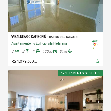
BALNEÁRIO CAMBORIÚ -
BAIRRO DAS NAÇÕES
#486
Apartamento no Edifício Vila Madalena
2
3
1
120,
61,
80
68
R$ 1.079.500,
00
APARTAMENTO 03 SUÍTES