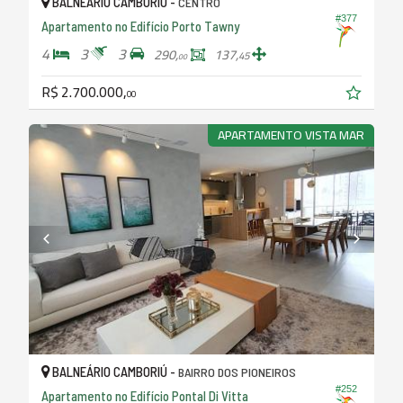
BALNEÁRIO CAMBORIÚ -
CENTRO
#377
Apartamento no Edifício Porto Tawny
4
3
3
290,
137,
45
00
R$ 2.700.000,
00
APARTAMENTO VISTA MAR
BALNEÁRIO CAMBORIÚ -
BAIRRO DOS PIONEIROS
#252
Apartamento no Edifício Pontal Di Vitta