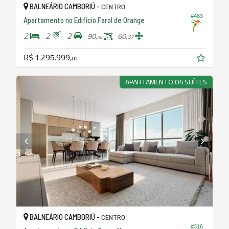
BALNEÁRIO CAMBORIÚ -
CENTRO
#483
Apartamento no Edifício Farol de Orange
2
2
2
90,
60,
37
00
R$ 1.295.999,
00
APARTAMENTO 04 SUÍTES
BALNEÁRIO CAMBORIÚ -
CENTRO
#316