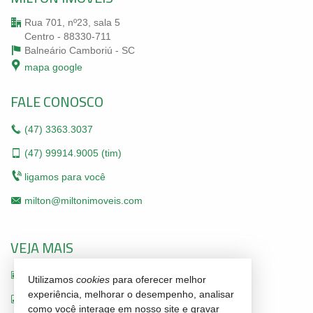
Rua 701, nº23, sala 5
Centro - 88330-711
Balneário Camboriú -
SC
mapa google
FALE CONOSCO
(47)
3363.3037
(47)
99914.9005 (tim)
ligamos para você
milton@miltonimoveis.com
VEJA MAIS
receba nosso newsletter
Utilizamos
cookies
para oferecer melhor
experiência, melhorar o desempenho, analisar
indicadores financeiros
como você interage em nosso site e gravar