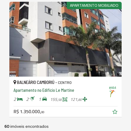
APARTAMENTO MOBILIADO
BALNEÁRIO CAMBORIÚ -
CENTRO
#464
Apartamento no Edifício Le Martine
2
2
1
155,
121,
58
80
R$ 1.350.000,
00
60
imóveis encontrados