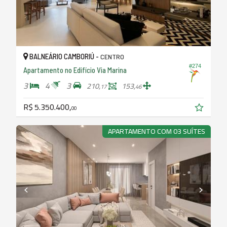
BALNEÁRIO CAMBORIÚ -
CENTRO
#274
Apartamento no Edifício Via Marina
3
4
3
210,
153,
17
46
R$ 5.350.400,
00
APARTAMENTO COM 03 SUÍTES