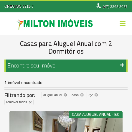
CRECI/SC 3211-J
(47)
3363.3037
Casas para Aluguel Anual com 2
Dormitórios
Encontre seu Imóvel
1
imóvel encontrado
Filtrando por:
aluguel anual
casa
2;2
remover todos
CASA ALUGUEL ANUAL - BC