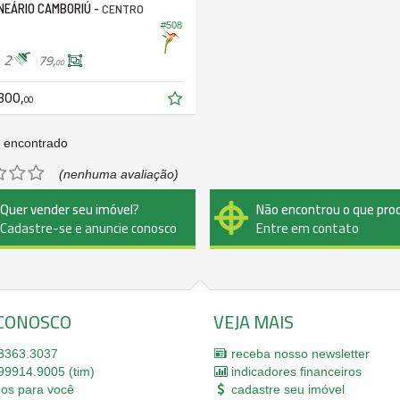
EÁRIO CAMBORIÚ -
CENTRO
#508
2
79,
00
300,
00
 encontrado
(nenhuma avaliação)
Quer vender seu imóvel?
Não encontrou o que pro
Cadastre-se e anuncie conosco
Entre em contato
 CONOSCO
VEJA MAIS
3363.3037
receba nosso newsletter
9914.9005 (tim)
indicadores financeiros
mos para você
cadastre seu imóvel