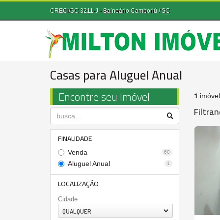
CRECI/SC 3211-J
- Balneário Camboriú /
SC
Casas para Aluguel Anual
Encontre seu Imóvel
1
imóvel
Filtran
FINALIDADE
Venda
60
Aluguel Anual
1
LOCALIZAÇÃO
Cidade
QUALQUER