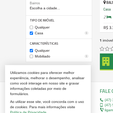
BALN
Bairros
Escolha a cidade...
Casa
2
TIPO DE IMÓVEL
R$ 3.
Qualquer
Casa
1
1
imóvel
CARACTERÍSTICAS
Qualquer
Mobiliado
1
Utilizamos
cookies
para oferecer melhor
experiência, melhorar o desempenho, analisar
como você interage em nosso site e gravar
MILTON IMÓVEIS
FALE
informações coletadas por meio de
formulários.
Rua 701, nº23, sala 5
(47)
Ao utilizar esse site, você concorda com o uso
Centro - 88330-711
(47)
9
de
cookies
. Para mais informações visite
Balneário Camboriú -
SC
liga
Política de Privacidade
.