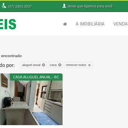
deixe que
ligamos para você
(47)
3363.3037
A IMOBILIÁRIA
VENDA
 encontrado
do por:
remover todos
aluguel anual
casa
CASA ALUGUEL ANUAL - BC