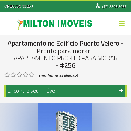
CRECI/SC 3211-J
(47)
3363.3037
Apartamento no Edifício Puerto Velero
-
Pronto para morar
-
APARTAMENTO PRONTO PARA MORAR
-
#256
(nenhuma avaliação)
Encontre seu Imóvel