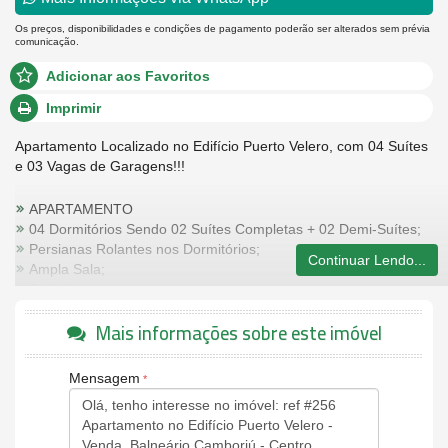
Os preços, disponibilidades e condições de pagamento poderão ser alterados sem prévia
comunicação.
Adicionar aos Favoritos
Imprimir
Apartamento Localizado no Edifício Puerto Velero, com 04 Suítes
e 03 Vagas de Garagens!!!
APARTAMENTO
04 Dormitórios Sendo 02 Suítes Completas + 02 Demi-Suítes;
Persianas Rolantes nos Dormitórios;
Continuar Lendo...
Ampla Sala;
Cozinha
Área de Serviço;
Mais informações sobre este imóvel
EMPREENDIMENTO
02 Apartamentos por Andar;
Piscina com Deck ao Ar Livre;
Mensagem
Home Cinema;
03 Vagas de garagens
Localizado na Esquina de 03 Ruas, com Ventilação e