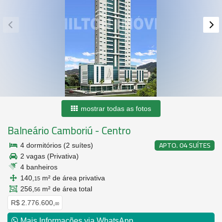
mostrar todas as fotos
Balneário Camboriú
-
Centro
APTO. 04 SUÍTES
4 dormitórios (2 suítes)
2 vagas (Privativa)
4 banheiros
140,
m² de área privativa
15
256,
m² de área total
56
R$ 2.776.600,
00
Mais Informações via WhatsApp