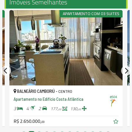
Imóveis Semelhantes
O
APARTAMENTO COM 03 SUITES
BALNEÁRIO CAMBORIÚ -
CENTRO
#504
Apartamento no Edifício Costa Atlântica
3
4
2
177,
130,
00
00
R$ 2.650.000,
00