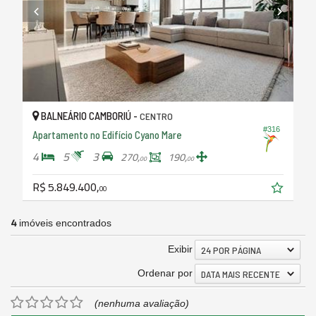
BALNEÁRIO CAMBORIÚ -
CENTRO
#316
Apartamento no Edifício Cyano Mare
4
5
3
270,
190,
00
00
R$ 5.849.400,
00
4
imóveis encontrados
Exibir
24 POR PÁGINA
Ordenar por
DATA MAIS RECENTE
(nenhuma avaliação)