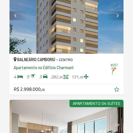
BALNEÁRIO CAMBORIÚ -
CENTRO
#257
Apartamento no Edifício Charmant
4
5
3
282,
131,
36
39
R$ 2.998.000,
00
APARTAMENTO 04 SUÍTES