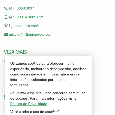
(47)
3363.3037
(47)
99914.9005 (tim)
ligamos para você
milton@miltonimoveis.com
VEJA MAIS
receba nosso newsletter
Utilizamos
cookies
para oferecer melhor
experiência, melhorar o desempenho, analisar
indicadores financeiros
como você interage em nosso site e gravar
cadastre seu imóvel
informações coletadas por meio de
formulários.
imóveis favoritos
Ao utilizar esse site, você concorda com o uso
mapa de imóveis
de
cookies
. Para mais informações visite
Política de Privacidade
.
trabalhe conosco
Você aceita o uso de
cookies
?