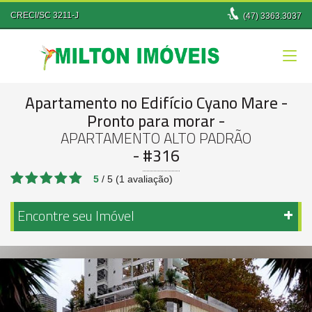
CRECI/SC 3211-J
(47)
3363.3037
Apartamento no Edifício Cyano Mare
-
Pronto para morar
-
APARTAMENTO ALTO PADRÃO
-
#316
5
/
5
(
1
avaliação)
Encontre seu Imóvel