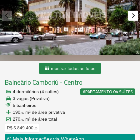
mostrar todas as fotos
Balneário Camboriú
-
Centro
APARTAMENTO 04 SUÍTES
4 dormitórios (4 suítes)
3 vagas (Privativa)
5 banheiros
190,
m² de área privativa
00
270,
m² de área total
00
R$ 5.849.400,
00
Mais Informações via WhatsApp