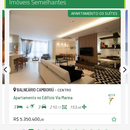
Imóveis Semelhantes
O
APARTAMENTO 03 SUÍTES
BALNEÁRIO CAMBORIÚ -
CENTRO
#274
Apartamento no Edifício Via Marina
3
4
3
210,
153,
17
46
R$ 5.350.400,
00