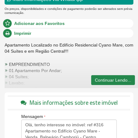
Os preços, disponibilidades e condições de pagamento poderão ser alterados sem prévia
comunicação.
Adicionar aos Favoritos
Imprimir
Apartamento Localizado no Edifício Residencial Cyano Mare, com
04 Suítes e em Região Central!!!
EMPREENDIMENTO
01 Apartamento Por Andar;
04 Suítes;
Continuar Lendo...
Lavabo;
03 Vagas de Garagem;
Churrasqueira;
Mais informações sobre este imóvel
02 Elevadores;
Localizado em Área Privilegiada, na Avenida Brasil e Próximo
ao Atlântico Shopping.
Mensagem
Características do Imóvel
Área de Serviço
Sala de Estar