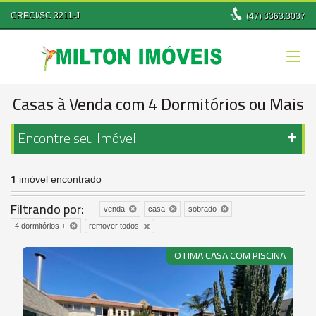
CRECI/SC 3211-J
(47)
3363.3037
Casas à Venda com 4 Dormitórios ou Mais
Encontre seu Imóvel
1
imóvel encontrado
Filtrando por:
venda
casa
sobrado
remover todos
4 dormitórios +
OTIMA CASA COM PISCINA