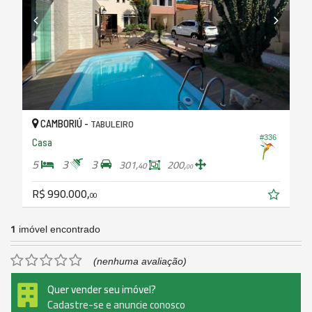
CAMBORIÚ -
TABULEIRO
#336
Casa
5
3
3
301,
200,
40
00
R$ 990.000,
00
1
imóvel encontrado
(nenhuma avaliação)
Quer vender seu imóvel?
Cadastre-se e anuncie conosco