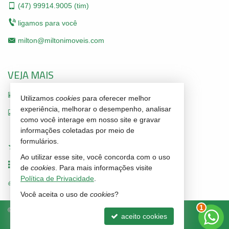
(47)
99914.9005 (tim)
ligamos para você
milton@miltonimoveis.com
VEJA MAIS
receba nosso newsletter
Utilizamos
cookies
para oferecer melhor
experiência, melhorar o desempenho, analisar
indicadores financeiros
como você interage em nosso site e gravar
cadastre seu imóvel
informações coletadas por meio de
formulários.
imóveis favoritos
Ao utilizar esse site, você concorda com o uso
mapa de imóveis
de
cookies
. Para mais informações visite
Política de Privacidade
.
trabalhe conosco
Você aceita o uso de
cookies
?
1
©
2026
CRECI/SC 3211-J
Política de Privacidade
aceito cookies