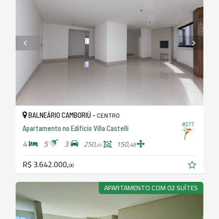
BALNEÁRIO CAMBORIÚ -
CENTRO
#277
Apartamento no Edifício Villa Castelli
4
5
3
250,
150,
48
00
R$ 3.642.000,
00
APARTAMENTO COM 02 SUÍTES