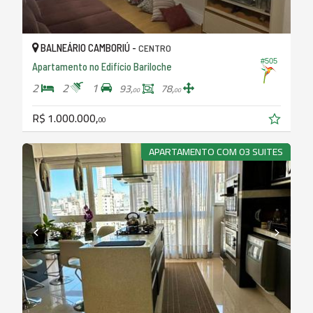
BALNEÁRIO CAMBORIÚ -
CENTRO
#505
Apartamento no Edifício Bariloche
2
2
1
93,
78,
00
00
R$ 1.000.000,
00
APARTAMENTO COM 03 SUITES