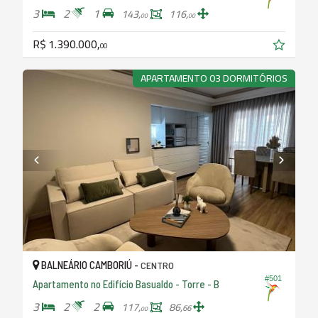
3
2
1
143,
116,
00
00
R$ 1.390.000,
00
APARTAMENTO 03 DORMITÓRIOS
BALNEÁRIO CAMBORIÚ -
CENTRO
#501
Apartamento no Edifício Basualdo - Torre - B
3
2
2
117,
86,
66
00