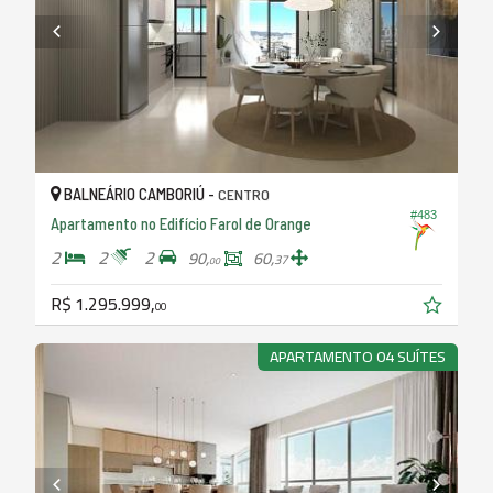
BALNEÁRIO CAMBORIÚ -
CENTRO
#483
Apartamento no Edifício Farol de Orange
2
2
2
90,
60,
37
00
R$ 1.295.999,
00
APARTAMENTO 04 SUÍTES