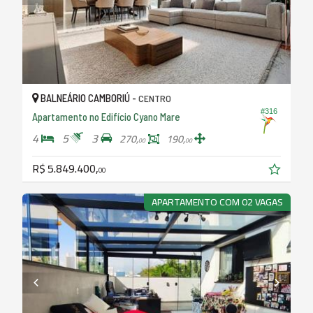
BALNEÁRIO CAMBORIÚ -
CENTRO
#316
Apartamento no Edifício Cyano Mare
4
5
3
270,
190,
00
00
R$ 5.849.400,
00
APARTAMENTO COM 02 VAGAS