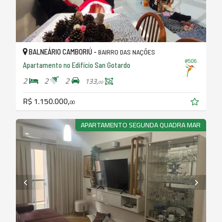
BALNEÁRIO CAMBORIÚ -
BAIRRO DAS NAÇÕES
#506
Apartamento no Edifício San Gotardo
2
2
2
133,
00
R$ 1.150.000,
00
APARTAMENTO SEGUNDA QUADRA MAR