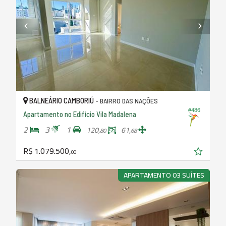
BALNEÁRIO CAMBORIÚ -
BAIRRO DAS NAÇÕES
#486
Apartamento no Edifício Vila Madalena
2
3
1
120,
61,
80
68
R$ 1.079.500,
00
APARTAMENTO 03 SUÍTES