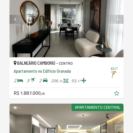
BALNEÁRIO CAMBORIÚ -
CENTRO
#217
Apartamento no Edifício Granada
2
3
2
206,
93,
14
17
R$ 1.887.000,
00
APARTAMENTO CENTRAL