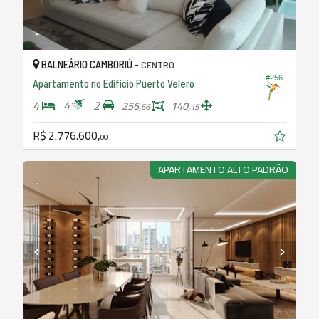
BALNEÁRIO CAMBORIÚ -
CENTRO
#256
Apartamento no Edifício Puerto Velero
4
4
2
256,
140,
56
15
R$ 2.776.600,
00
APARTAMENTO ALTO PADRÃO