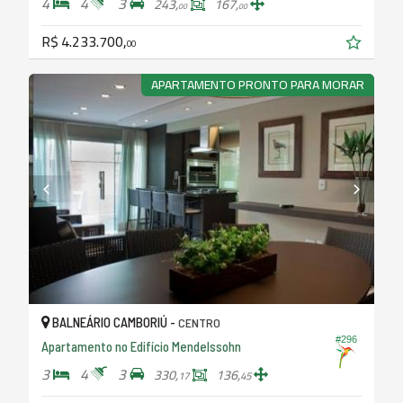
4
4
3
243,
167,
00
00
R$ 4.233.700,
00
APARTAMENTO PRONTO PARA MORAR
BALNEÁRIO CAMBORIÚ -
CENTRO
#296
Apartamento no Edifício Mendelssohn
3
4
3
330,
136,
17
45