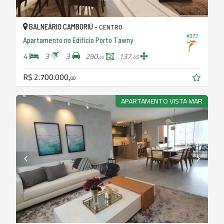
BALNEÁRIO CAMBORIÚ -
CENTRO
#377
Apartamento no Edifício Porto Tawny
4
3
3
290,
137,
45
00
R$ 2.700.000,
00
APARTAMENTO VISTA MAR