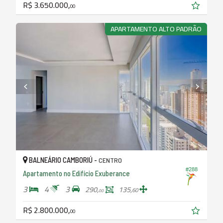
R$ 3.650.000,
00
APARTAMENTO ALTO PADRÃO
BALNEÁRIO CAMBORIÚ -
CENTRO
#288
Apartamento no Edifício Exuberance
3
4
3
290,
135,
60
00
R$ 2.800.000,
00