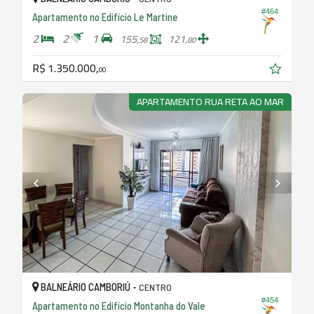
#464
Apartamento no Edifício Le Martine
2
2
1
155,
121,
58
80
R$ 1.350.000,
00
APARTAMENTO RUA RETA AO MAR
BALNEÁRIO CAMBORIÚ -
CENTRO
#454
Apartamento no Edifício Montanha do Vale