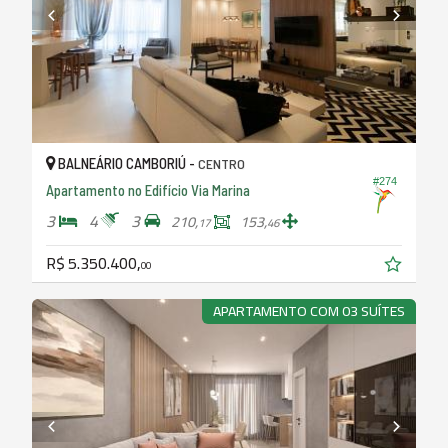
BALNEÁRIO CAMBORIÚ -
CENTRO
#274
Apartamento no Edifício Via Marina
3
4
3
210,
153,
17
46
R$ 5.350.400,
00
APARTAMENTO COM 03 SUÍTES