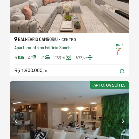
BALNEÁRIO CAMBORIÚ -
CENTRO
#487
Apartamento no Edifício Sancho
3
4
2
178,
107,
91
51
R$ 1.900.000,
00
APTO. 04 SUÍTES