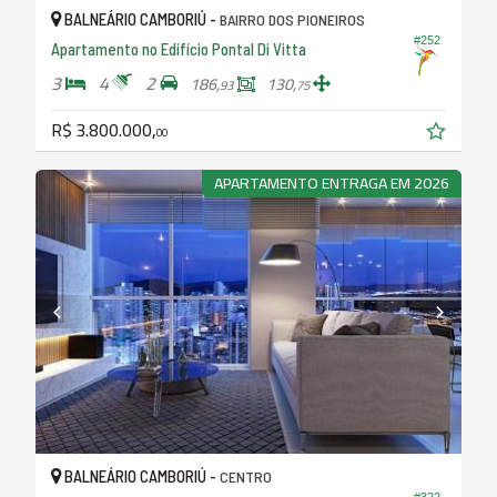
BALNEÁRIO CAMBORIÚ -
BAIRRO DOS PIONEIROS
#252
Apartamento no Edifício Pontal Di Vitta
3
4
2
186,
130,
93
75
R$ 3.800.000,
00
APARTAMENTO ENTRAGA EM 2026
BALNEÁRIO CAMBORIÚ -
CENTRO