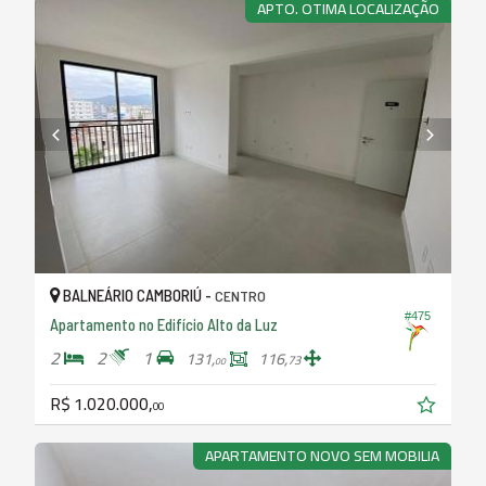
APTO. OTIMA LOCALIZAÇÃO
BALNEÁRIO CAMBORIÚ -
CENTRO
#475
Apartamento no Edifício Alto da Luz
2
2
1
131,
116,
73
00
R$ 1.020.000,
00
APARTAMENTO NOVO SEM MOBILIA