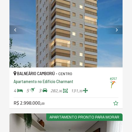
BALNEÁRIO CAMBORIÚ -
CENTRO
#257
Apartamento no Edifício Charmant
4
5
3
282,
131,
36
39
R$ 2.998.000,
00
APARTAMENTO PRONTO PARA MORAR