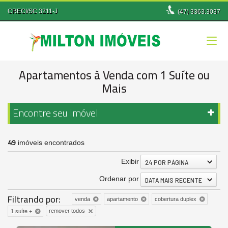
CRECI/SC 3211-J
(47)
3363.3037
Apartamentos à Venda com 1 Suíte ou
Mais
Encontre seu Imóvel
49
imóveis encontrados
Exibir
24 POR PÁGINA
Ordenar por
DATA MAIS RECENTE
Filtrando por:
venda
apartamento
cobertura duplex
remover todos
1 suíte +