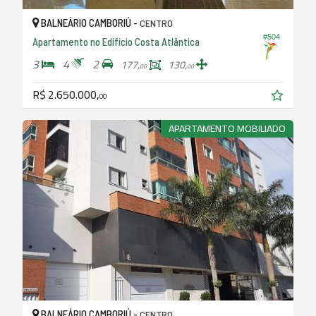
BALNEÁRIO CAMBORIÚ -
CENTRO
#504
Apartamento no Edifício Costa Atlântica
3
4
2
177,
130,
00
00
R$ 2.650.000,
00
APARTAMENTO MOBILIADO
BALNEÁRIO CAMBORIÚ -
CENTRO