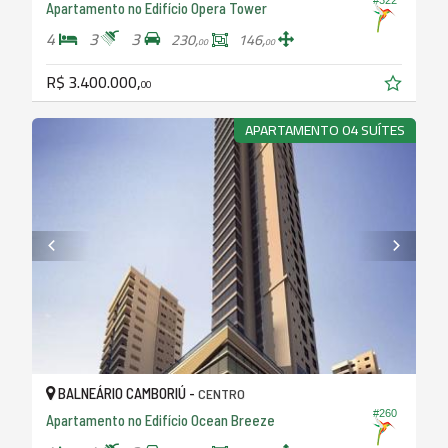
#322
Apartamento no Edifício Opera Tower
4
3
3
230,
146,
00
00
R$ 3.400.000,
00
APARTAMENTO 04 SUÍTES
BALNEÁRIO CAMBORIÚ -
CENTRO
#260
Apartamento no Edifício Ocean Breeze