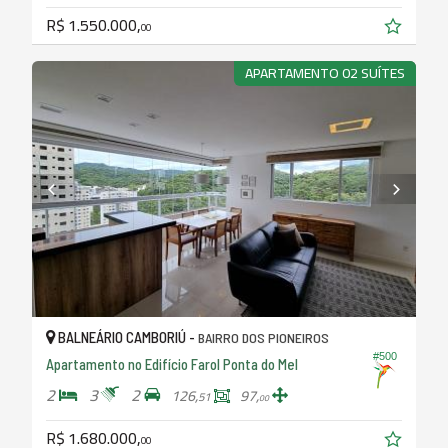
R$ 1.550.000,
00
APARTAMENTO 02 SUÍTES
BALNEÁRIO CAMBORIÚ -
BAIRRO DOS PIONEIROS
#500
Apartamento no Edifício Farol Ponta do Mel
2
3
2
126,
97,
51
00
R$ 1.680.000,
00