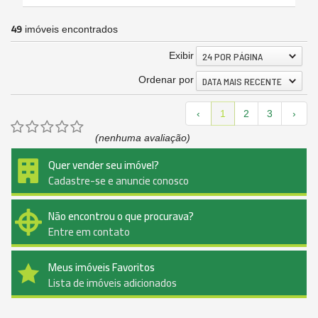
49
imóveis encontrados
Exibir
24 POR PÁGINA
Ordenar por
DATA MAIS RECENTE
‹
1
2
3
›
(nenhuma avaliação)
Quer vender seu imóvel?
Cadastre-se e anuncie conosco
Não encontrou o que procurava?
Entre em contato
Meus imóveis Favoritos
Lista de imóveis adicionados