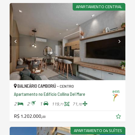
APARTAMENTO CENTRAL
BALNEÁRIO CAMBORIÚ -
CENTRO
#495
Apartamento no Edifício Collina Del Mare
2
2
1
119,
71,
71
70
R$ 1.202.000,
00
APARTAMENTO 04 SUÍTES