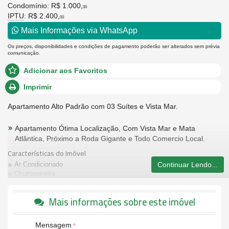
Condomínio: R$ 1.000,
00
IPTU
: R$ 2.400,
00
Mais Informações via WhatsApp
Os preços, disponibilidades e condições de pagamento poderão ser alterados sem prévia
comunicação.
Adicionar aos Favoritos
Imprimir
Apartamento Alto Padrão com 03 Suítes e Vista Mar.
Apartamento Ótima Localização, Com Vista Mar e Mata
Atlântica, Próximo a Roda Gigante e Todo Comercio Local.
Características do Imóvel
Ar Condicionado
Continuar Lendo...
Churrasqueira
Lareira
Piso Laminado
Mais informações sobre este imóvel
Piso Porcelanato
Infra para Ar Split
Andar Alto
Mensagem
Decorado