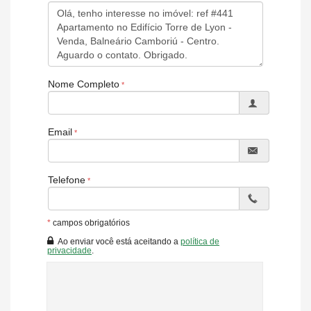
Acabamento em Gesso
Móveis Planejados
Área de Serviço
Living
Sacada com Churrasqueira
Sala de Estar
Nome Completo
Sala de Jantar
Cozinha Americana
Espaço Gourmet
Sacada Integrada
Email
Lavabo
Sala para 3 Ambientes
Características do Empreendimento
Telefone
Sauna
Gerador
Sala de Jogos
Salão de Festas
*
campos obrigatórios
Cinema
Ao enviar você está aceitando a
política de
Piscina
privacidade
.
Quadra Esportiva
Spa
Espaço Gourmet
Espaço Fitness
Portão Eletrônico