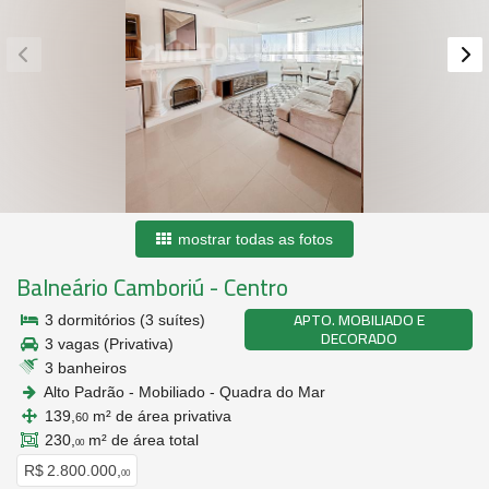
mostrar todas as fotos
Balneário Camboriú
-
Centro
APTO. MOBILIADO E
3 dormitórios (3 suítes)
DECORADO
3 vagas (Privativa)
3 banheiros
Alto Padrão - Mobiliado - Quadra do Mar
139,
m² de área privativa
60
230,
m² de área total
00
R$ 2.800.000,
00