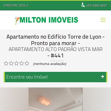
CRECI/SC 3211-J
(47)
3363.3037
Apartamento no Edifício Torre de Lyon
-
Pronto para morar
-
APARTAMENTO ALTO PADRÃO VISTA MAR
-
#441
(nenhuma avaliação)
Encontre seu Imóvel