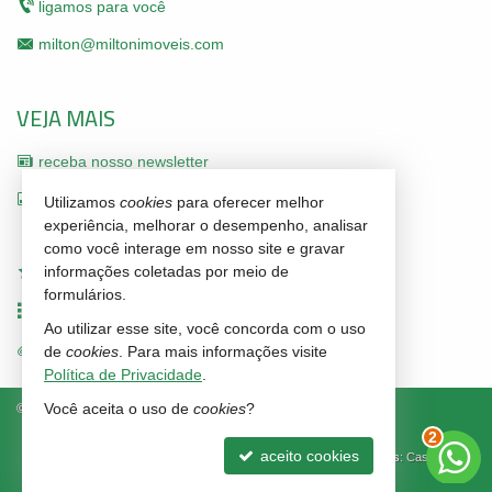
ligamos para você
milton@miltonimoveis.com
VEJA MAIS
receba nosso newsletter
indicadores financeiros
Utilizamos
cookies
para oferecer melhor
experiência, melhorar o desempenho, analisar
cadastre seu imóvel
como você interage em nosso site e gravar
informações coletadas por meio de
imóveis favoritos
formulários.
mapa de imóveis
Ao utilizar esse site, você concorda com o uso
trabalhe conosco
de
cookies
. Para mais informações visite
Política de Privacidade
.
Você aceita o uso de
cookies
?
2
©
2026
CRECI/SC 3211-J
Política de Privacidade
aceito cookies
Site para imobiliárias
: Castel Digital