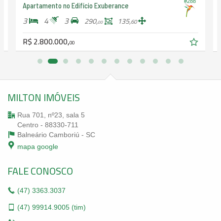
#288
Apartamento no Edifício Exuberance
3
4
3
290,
135,
60
00
R$ 2.800.000,
00
MILTON IMÓVEIS
Rua 701, nº23, sala 5
Centro - 88330-711
Balneário Camboriú -
SC
mapa google
FALE CONOSCO
(47)
3363.3037
(47)
99914.9005 (tim)