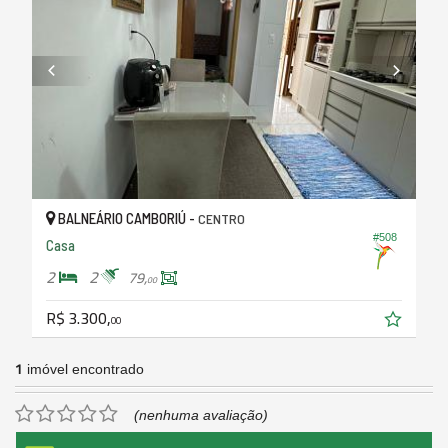
BALNEÁRIO CAMBORIÚ -
CENTRO
#508
Casa
2
2
79,
00
R$ 3.300,
00
1
imóvel encontrado
(nenhuma avaliação)