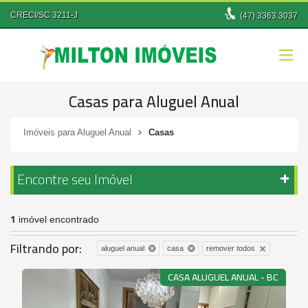
CRECI/SC 3211-J
(47)
3363.3037
Casas para Aluguel Anual
Imóveis para Aluguel Anual
Casas
Encontre seu Imóvel
1
imóvel encontrado
Filtrando por:
remover todos
aluguel anual
casa
CASA ALUGUEL ANUAL - BC