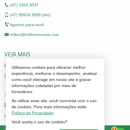
(47)
3363.3037
(47)
99914.9005 (tim)
ligamos para você
milton@miltonimoveis.com
VEJA MAIS
receba nosso newsletter
Utilizamos
cookies
para oferecer melhor
experiência, melhorar o desempenho, analisar
indicadores financeiros
como você interage em nosso site e gravar
cadastre seu imóvel
informações coletadas por meio de
formulários.
imóveis favoritos
Ao utilizar esse site, você concorda com o uso
mapa de imóveis
de
cookies
. Para mais informações visite
Política de Privacidade
.
trabalhe conosco
Você aceita o uso de
cookies
?
1